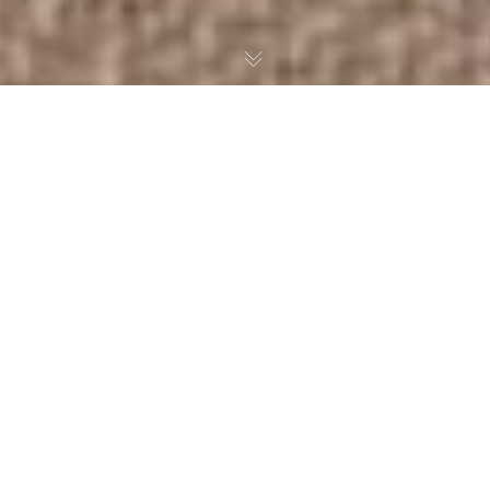
Ansiktets olika dimensioner
På Solviks konstlinjen fördjupar vi oss just nu, i ansiktets
olika dimensioner. Vi leker med collage och akryl, målar
ytor & färger. Utifrån en mängd olika övningar fångar vi
in något av de känslor som kan speglas i ett ansikte.
Stundtals frustrerande, men oftast spännande & roliga
utmaningar.