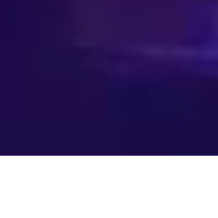
Musikerinriktningen är en ett- till tvåårig kurs, som
vänder sig till musiker som vill utvecklas på sitt