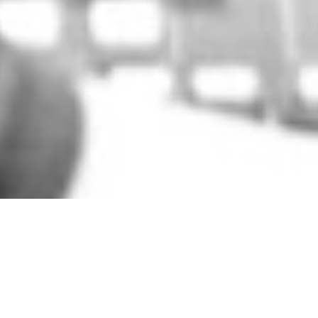
Samarbete med studiomusiker
Innan sportlovet blev vi klara med vårt samarbete med
studiomusikerna i Piteå. Det var ett otroligt givande