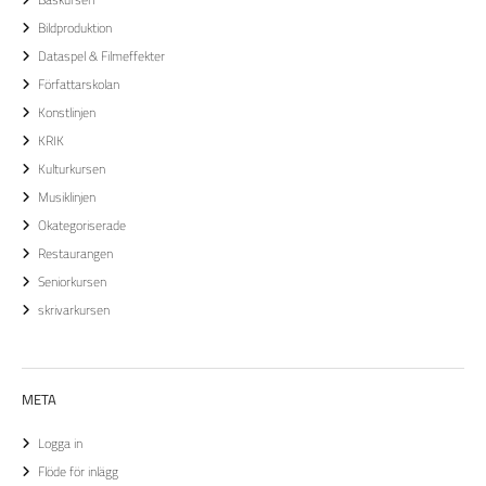
Bildproduktion
Dataspel & Filmeffekter
Författarskolan
Konstlinjen
KRIK
Kulturkursen
Musiklinjen
Okategoriserade
Restaurangen
Seniorkursen
skrivarkursen
META
Logga in
Flöde för inlägg