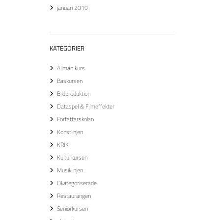
januari 2019
KATEGORIER
Allmän kurs
Baskursen
Bildproduktion
Dataspel & Filmeffekter
Författarskolan
Konstlinjen
KRIK
Kulturkursen
Musiklinjen
Okategoriserade
Restaurangen
Seniorkursen