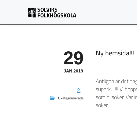
29
Ny hemsida!!!
JAN 2019
Äntligen är det da
superkul!!! Vi hopp
som ni söker. Var in
Okategoriserade
söker.