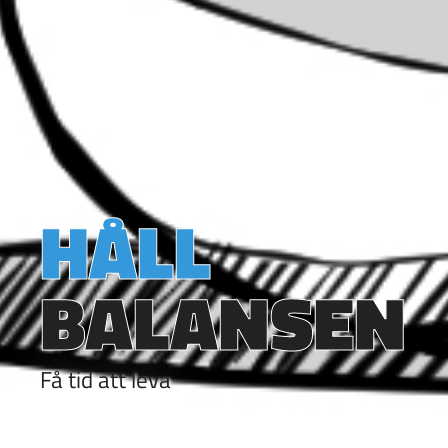
HÅLL
BALANSEN
Få tid att leva