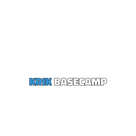
KRIK
BASECAMP
Toppturer, klättring, kajak, fjällöpning,
ridning och
vandring